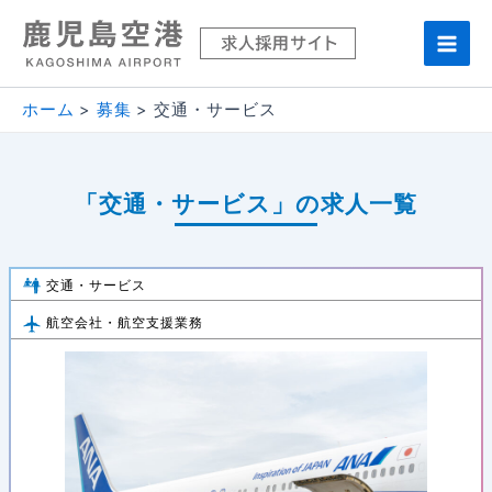
内
容
Main
を
ス
Men
ホーム
募集
交通・サービス
キ
ッ
プ
「交通・サービス」の求人一覧
交通・サービス
航空会社・航空支援業務